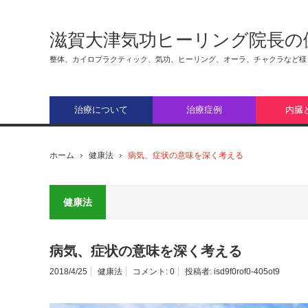
滋賀大津気功ヒーリング院長の
整体、カイロプラクティック、気功、ヒーリング、オーラ、チャクラなど様
治療について
治療症例
内臓
ホーム
健康法
病気、症状の意味を深く考える
健康法
病気、症状の意味を深く考える
2018/4/25
健康法
コメント:
0
投稿者:
isd9f0rof0-405ot9