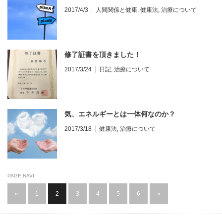
2017/4/3
人間関係と健康
,
健康法
,
治療について
修了証書を頂きました！
2017/3/24
日記
,
治療について
気、エネルギーとは一体何なのか？
2017/3/18
健康法
,
治療について
PAGE NAVI
«
1
2
3
4
5
6
»