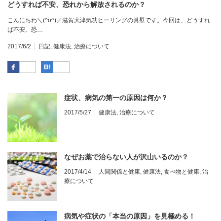
どうすれば不安、恐れから解放されるのか？
こんにちわ＼(^o^)／滋賀大津気功ヒーリングの眞壁です。今回は、どうすれ
ば不安、恐…
2017/6/2
日記
,
健康法
,
治療について
Facebook
はてなブックマーク
症状、病気の第一の原因は何か？
2017/5/27
健康法
,
治療について
なぜお薬で治らない人が沢山いるのか？
2017/4/14
人間関係と健康
,
健康法
,
食べ物と健康
,
治
療について
病気や症状の「本当の原因」を見極める！