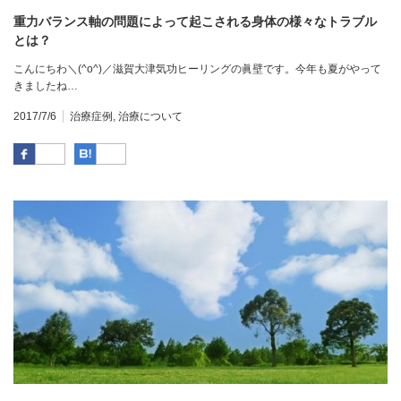
重力バランス軸の問題によって起こされる身体の様々なトラブル
とは？
こんにちわ＼(^o^)／滋賀大津気功ヒーリングの眞壁です。今年も夏がやって
きましたね…
2017/7/6
治療症例
,
治療について
Facebook
はてなブックマーク