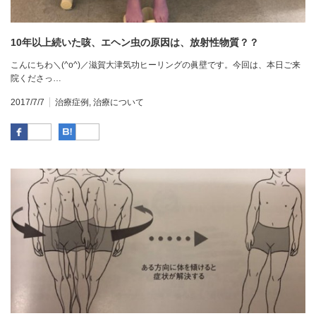
10年以上続いた咳、エヘン虫の原因は、放射性物質？？
こんにちわ＼(^o^)／滋賀大津気功ヒーリングの眞壁です。今回は、本日ご来
院くださっ…
2017/7/7
治療症例
,
治療について
Facebook
はてなブックマーク