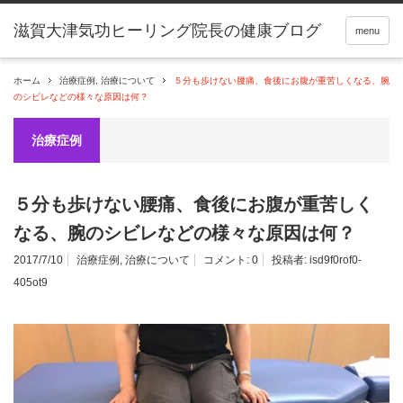
滋賀大津気功ヒーリング院長の健康ブログ
menu
ホーム
治療症例
,
治療について
５分も歩けない腰痛、食後にお腹が重苦しくなる、腕
のシビレなどの様々な原因は何？
治療症例
５分も歩けない腰痛、食後にお腹が重苦しく
なる、腕のシビレなどの様々な原因は何？
2017/7/10
治療症例
,
治療について
コメント:
0
投稿者:
isd9f0rof0-
405ot9