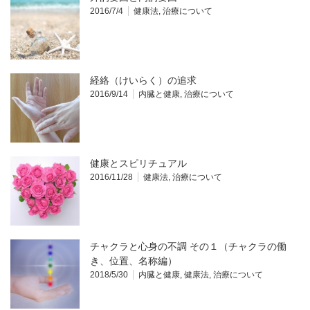
2016/7/4
健康法
,
治療について
経絡（けいらく）の追求
2016/9/14
内臓と健康
,
治療について
健康とスピリチュアル
2016/11/28
健康法
,
治療について
チャクラと心身の不調 その１（チャクラの働
き、位置、名称編）
2018/5/30
内臓と健康
,
健康法
,
治療について