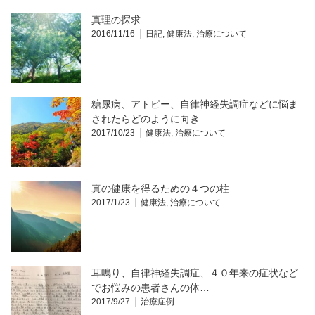
真理の探求
2016/11/16
日記
,
健康法
,
治療について
糖尿病、アトピー、自律神経失調症などに悩ま
されたらどのように向き…
2017/10/23
健康法
,
治療について
真の健康を得るための４つの柱
2017/1/23
健康法
,
治療について
耳鳴り、自律神経失調症、４０年来の症状など
でお悩みの患者さんの体…
2017/9/27
治療症例