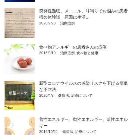
突発性難聴、メニエル、耳鳴りでお悩みの患者
様の体験談 原因は生活…
2020/2/23
治療症例
食べ物アレルギーの患者さんの症例
2016/8/19
治療症例
,
食べ物と健康
新型コロナウイルスの感染リスクを下げる簡単
な予防法
2020/4/8
健康法
,
治療について
善性エネルギー、動性エネルギー、暗性エネル
ギー
2016/10/21
健康法
,
治療について