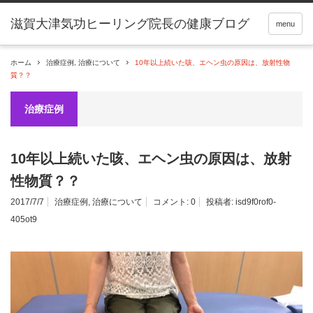
滋賀大津気功ヒーリング院長の健康ブログ
menu
ホーム
治療症例
,
治療について
10年以上続いた咳、エヘン虫の原因は、放射性物
質？？
治療症例
10年以上続いた咳、エヘン虫の原因は、放射
性物質？？
2017/7/7
治療症例
,
治療について
コメント:
0
投稿者:
isd9f0rof0-
405ot9