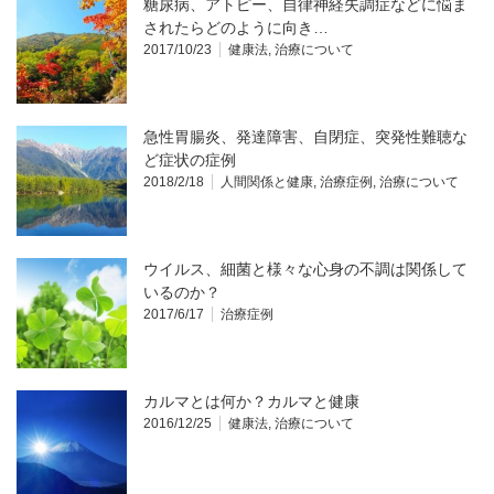
糖尿病、アトピー、自律神経失調症などに悩ま
されたらどのように向き…
2017/10/23
健康法
,
治療について
急性胃腸炎、発達障害、自閉症、突発性難聴な
ど症状の症例
2018/2/18
人間関係と健康
,
治療症例
,
治療について
ウイルス、細菌と様々な心身の不調は関係して
いるのか？
2017/6/17
治療症例
カルマとは何か？カルマと健康
2016/12/25
健康法
,
治療について