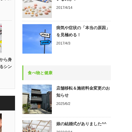
2017/4/14
病気や症状の「本当の原因」
を見極める！
2017/4/3
から身
るシン
食べ物と健康
店舗移転＆施術料金変更のお
知らせ
2025/6/2
娘の結婚式がありました^^