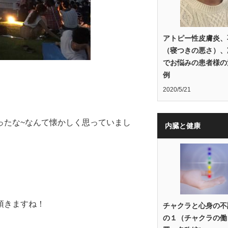
アトピー性皮膚炎、
（寝つきの悪さ）、
でお悩みの患者様の
例
2020/5/21
ったな~なんて懐かしく思っていまし
内臓と健康
頂きますね！
チャクラと心身の不
の１（チャクラの働