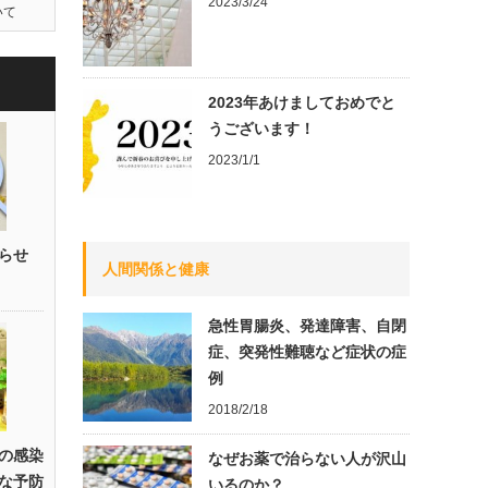
2023/3/24
いて
2023年あけましておめでと
うございます！
2023/1/1
らせ
人間関係と健康
急性胃腸炎、発達障害、自閉
症、突発性難聴など症状の症
例
2018/2/18
の感染
なぜお薬で治らない人が沢山
な予防
いるのか？