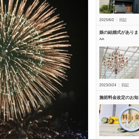
2025/6/2
日記
娘の結婚式がありま
^^
2023/3/24
日記
施術料金改定のお知