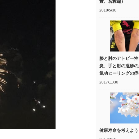
置、名称編）
2018/5/30
膝と肘のアトピー性
炎、手と肘の湿疹の
気功ヒーリングの症
2017/11/30
健康寿命を考えよう