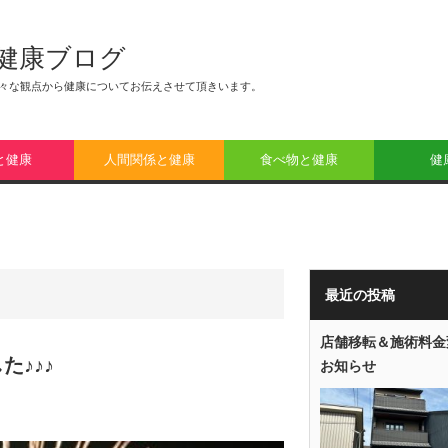
健康ブログ
々な観点から健康についてお伝えさせて頂きいます。
と健康
人間関係と健康
食べ物と健康
健
最近の投稿
店舗移転＆施術料金
♪♪♪
お知らせ