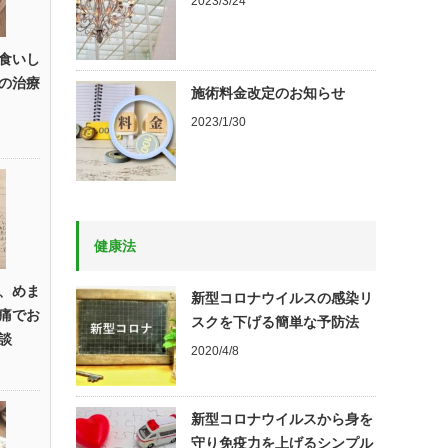
2023/3/24
食いし
の治療
施術料金改定のお知らせ
2023/1/30
健康法
、めま
新型コロナウイルスの感染リ
痛でお
スクを下げる簡単な予防法
談
2020/4/8
新型コロナウイルスから身を
守り免疫力を上げるシンプル