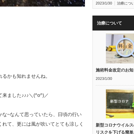
2023/1/30
治療につ
治療について
施術料金改定のお知
れるかも知れませんね。
2023/1/30
した♪♪♪＼(^o^)／
かな~なんて思っていたら、日頃の行い
くれて、更には風が吹いてとても涼しく
新型コロナウイルス
リスクを下げる簡単