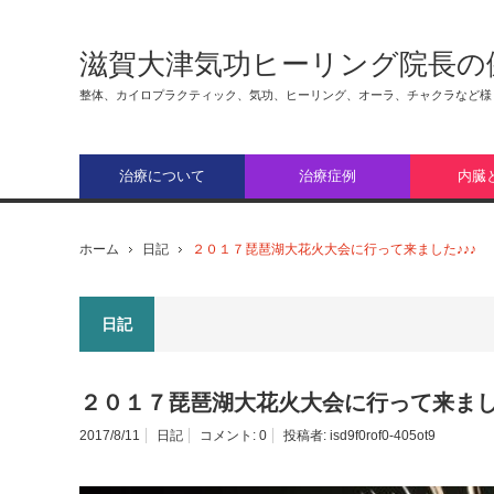
滋賀大津気功ヒーリング院長の
整体、カイロプラクティック、気功、ヒーリング、オーラ、チャクラなど様
治療について
治療症例
内臓
ホーム
日記
２０１７琵琶湖大花火大会に行って来ました♪♪♪
日記
２０１７琵琶湖大花火大会に行って来ました
2017/8/11
日記
コメント:
0
投稿者:
isd9f0rof0-405ot9