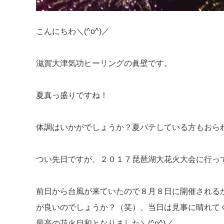
こんにちわ＼(^o^)／
滋賀大津気功ヒーリングの眞壁です。
夏真っ盛りですね！
体調はいかがでしょうか？夏バテしている方もおら
つい先日ですが、２０１７琵琶湖大花火大会に行って来ま
前日から台風が来ていたので８月８日に開催される
が良いのでしょうか？（笑）、当日は見事に晴れて
最高の花火日和となりました＼(^o^)／