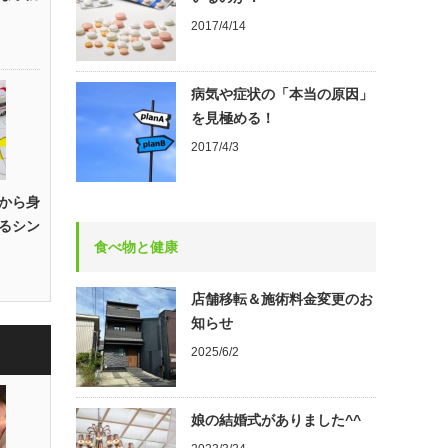
2017/4/14
病気や症状の「本当の原因」
を見極める！
2017/4/3
から身
るシン
食べ物と健康
店舗移転＆施術料金変更のお
知らせ
2025/6/2
娘の結婚式がありました^^