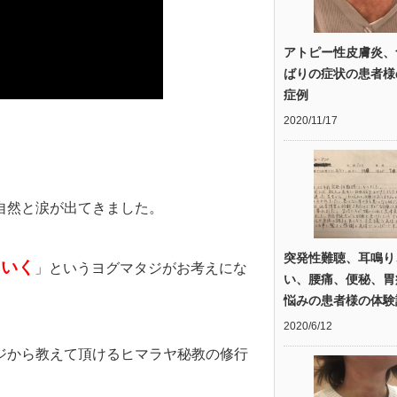
アトピー性皮膚炎、
ばりの症状の患者様
症例
2020/11/17
自然と涙が出てきました。
突発性難聴、耳鳴り
ていく
」というヨグマタジがお考えにな
い、腰痛、便秘、胃
悩みの患者様の体験
2020/6/12
ジから教えて頂けるヒマラヤ秘教の修行