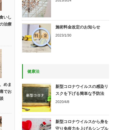
2023/3/24
食いし
の治療
施術料金改定のお知らせ
2023/1/30
健康法
、めま
新型コロナウイルスの感染リ
痛でお
スクを下げる簡単な予防法
談
2020/4/8
新型コロナウイルスから身を
守り免疫力を上げるシンプル