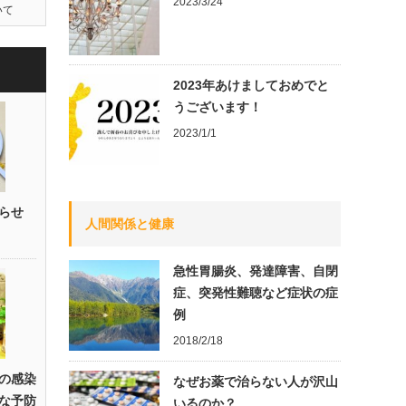
2023/3/24
いて
2023年あけましておめでと
うございます！
2023/1/1
らせ
人間関係と健康
急性胃腸炎、発達障害、自閉
症、突発性難聴など症状の症
例
2018/2/18
の感染
なぜお薬で治らない人が沢山
な予防
いるのか？