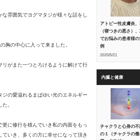
かな雰囲気でヨグマタジが様々な話をし
アトピー性皮膚炎、
（寝つきの悪さ）、
でお悩みの患者様の
私の胸の中心に入って来ました。
例
2020/5/21
マリがまた一つとろけるように解けて行
内臓と健康
タジの愛溢れるまばゆい光のエネルギー
した。
で更に修行を積んでいき私の内面をもっ
チャクラと心身の不
の１（チャクラの働
していき、多くの方に幸せになって頂き