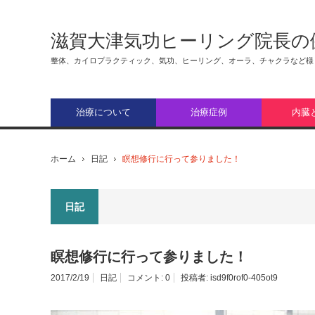
滋賀大津気功ヒーリング院長の
整体、カイロプラクティック、気功、ヒーリング、オーラ、チャクラなど様
治療について
治療症例
内臓
ホーム
日記
瞑想修行に行って参りました！
日記
瞑想修行に行って参りました！
2017/2/19
日記
コメント:
0
投稿者:
isd9f0rof0-405ot9