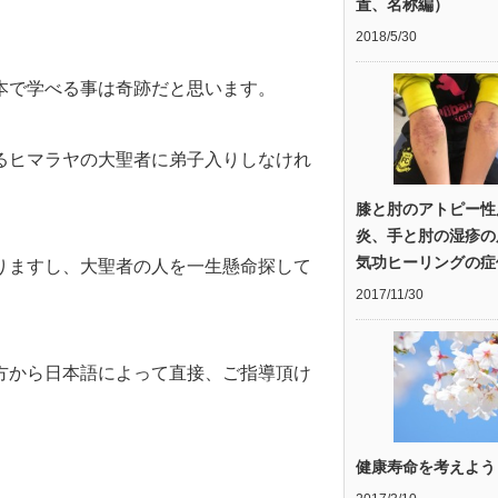
置、名称編）
2018/5/30
本で学べる事は奇跡だと思います。
るヒマラヤの大聖者に弟子入りしなけれ
膝と肘のアトピー性
炎、手と肘の湿疹の
気功ヒーリングの症
りますし、大聖者の人を一生懸命探して
2017/11/30
方から日本語によって直接、ご指導頂け
健康寿命を考えよう