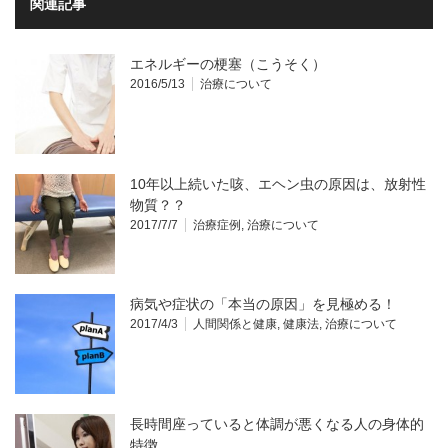
関連記事
エネルギーの梗塞（こうそく）
2016/5/13
治療について
10年以上続いた咳、エヘン虫の原因は、放射性
物質？？
2017/7/7
治療症例
,
治療について
病気や症状の「本当の原因」を見極める！
2017/4/3
人間関係と健康
,
健康法
,
治療について
長時間座っていると体調が悪くなる人の身体的
特徴