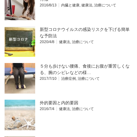
2016/8/13
内臓と健康
,
健康法
,
治療について
新型コロナウイルスの感染リスクを下げる簡単
な予防法
2020/4/8
健康法
,
治療について
５分も歩けない腰痛、食後にお腹が重苦しくな
る、腕のシビレなどの様…
2017/7/10
治療症例
,
治療について
外的要因と内的要因
2016/7/4
健康法
,
治療について