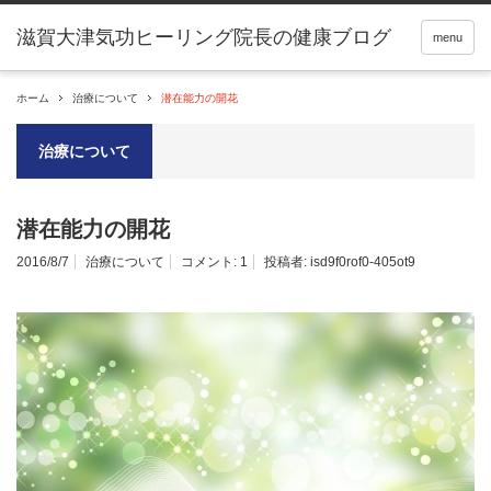
滋賀大津気功ヒーリング院長の健康ブログ
menu
ホーム
治療について
潜在能力の開花
治療について
潜在能力の開花
2016/8/7
治療について
コメント:
1
投稿者:
isd9f0rof0-405ot9